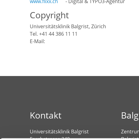
www.flixx.ch
- Digital & TYPO3-Agentur
Copyright
Universitätsklinik Balgrist, Zürich
Tel. +41 44 386 11 11
E-Mail:
Kontakt
Balg
Universitätsklinik Balgrist
Zentrum
Forchstrasse 340
Balgrist