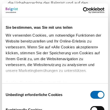
die Urheberrechte des Balgrist und auf den
Vorbehalt betreffend weitergehende und
gewerbliche Nutzung hingewiesen wird.
Die weitergehende Nutzung, insbesondere die
Sie bestimmen, was Sie mit uns teilen
vollständige oder teilweise Vervielfältigung zu
Wir verwenden Cookies, um notwendige Funktionen der
gewerblichen Zwecken, die elektronische oder mit
Website bereitzustellen und Ihr Online-Erlebnis zu
anderen Mitteln erfolgte Verbreitung, die
verbessern. Wenn Sie auf «Alle Cookies akzeptieren»
Modifikation und die Verknüpfung zu gewerblichen
klicken, stimmen Sie der Speicherung von Cookies auf
und/oder öffentlichen Zwecken bedarf der
Ihrem Gerät zu, um die Websitenavigation zu
vorherigen schriftlichen Zustimmung der
verbessern, die Websitenutzung zu analysieren und
Universitätsklinik Balgrist.
unsere Marketingbemühungen zu unterstützen.
Google Analytics
Cookie-Richtlinie
(Abschnitt 10 der
Datenschutzerklärung)
Einwilligungsauswahl
Diese Website benutzt Google Analytics, einen
Unbedingt erforderliche Cookies
Webanalysedienst der Google Inc. („Google“).
Google Analytics verwendet sog. „Cookies“,
Textdateien, die auf Ihrem Computer gespeichert
Funktionelle Cookies